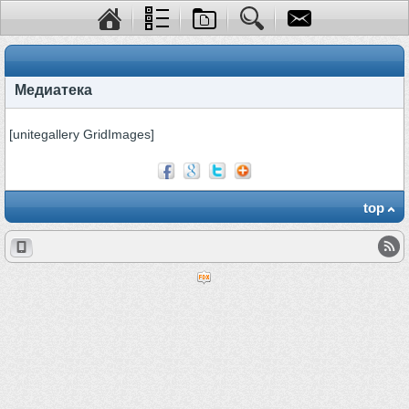
Медиатека
[unitegallery GridImages]
top