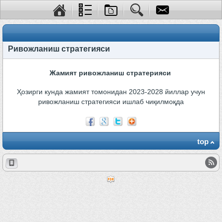
Ривожланиш стратегияси
Жамият ривожланиш стратерияси
Ҳозирги кунда жамият томонидан 2023-2028 йиллар учун
ривожланиш стратегияси ишлаб чиқилмоқда
top