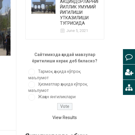
АКЦИЯДОРЛАРНИННГ
ЙИЛЛИК УМУМИЙ
ЙИГИЛИШИ
УТКАЗИЛИШИ
ТУГРИСИДА
June 5, 2021
Сайтимизда қандай мавзулар
ёритилиши керак деб биласиз?
Тармоқ ҳақида кўпроқ
маълумот
Ҳизматлар ҳақида кўпроқ
маълумот
Жаҳон янгиликлари
View Results