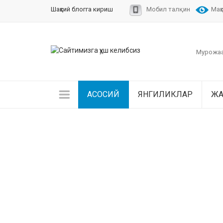
Шаҳсий блогга кириш
Мобил талқин
Маҳ
Мурожаа
АСОСИЙ
ЯНГИЛИКЛАР
ЖА