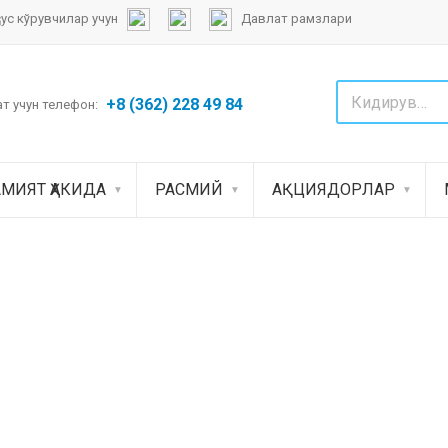
сус кўрувчилар учун
Давлат рамзлари
+8 (362) 228 49 84
т учун телефон:
МИЯТ ҲАКИДА
РАСМИЙ
АҚЦИЯДОРЛАР