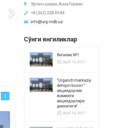
Урганч шахри, Анна Герман
+8 (362) 228 49 84
info@urg-mdb.uz
Сўнги янгиликлар
Янгилик №1
April 14, 2017
“Urganch markaziy
dehqon bozori ”
акциядорлик
жамияти
2
акциядорлари
диккатига!
April 14, 2017