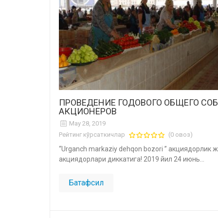
ПРОВЕДЕНИЕ ГОДОВОГО ОБЩЕГО СО
АКЦИОНЕРОВ
May 28, 2019
Рейтинг кўрсаткичлар
(0 овоз)
“Urganch markaziy dehqon bozori ” акциядорлик 
акциядорлари диккатига! 2019 йил 24 июнь...
Батафсил