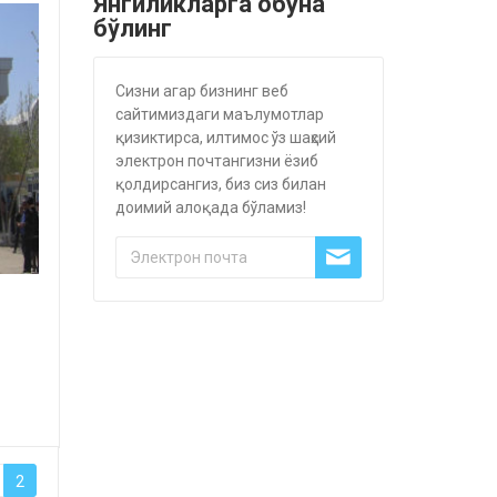
Янгиликларга обуна
бўлинг
Сизни агар бизнинг веб
сайтимиздаги маълумотлар
қизиктирса, илтимос ўз шаҳсий
электрон почтангизни ёзиб
қолдирсангиз, биз сиз билан
доимий алоқада бўламиз!
2