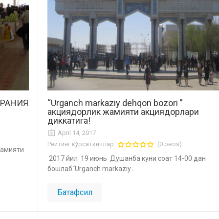
БРАНИЯ
“Urganch markaziy dehqon bozori ”
акциядорлик жамияти акциядорлари
диккатига!
April 14, 2017
Рейтинг кўрсаткичлар
(0 овоз)
жамияти
2017 йил 19 июнь Душанба куни соат 14-00 дан
бошлаб“Urganch markaziy...
Батафсил