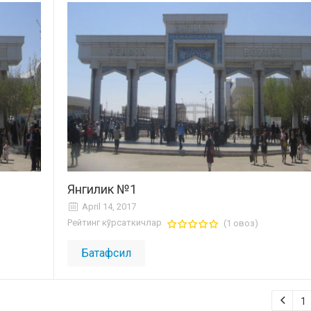
Янгилик №1
April 14, 2017
Рейтинг кўрсаткичлар
(1 овоз)
Батафсил
1